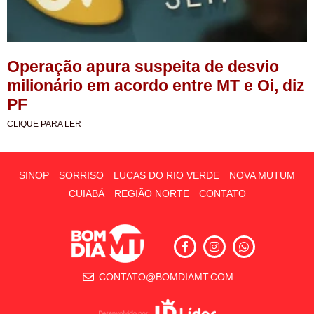
Operação apura suspeita de desvio
milionário em acordo entre MT e Oi, diz
PF
CLIQUE PARA LER
SINOP
SORRISO
LUCAS DO RIO VERDE
NOVA MUTUM
CUIABÁ
REGIÃO NORTE
CONTATO
CONTATO@BOMDIAMT.COM