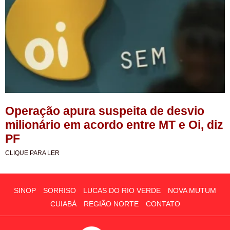
Operação apura suspeita de desvio
milionário em acordo entre MT e Oi, diz
PF
CLIQUE PARA LER
SINOP
SORRISO
LUCAS DO RIO VERDE
NOVA MUTUM
CUIABÁ
REGIÃO NORTE
CONTATO