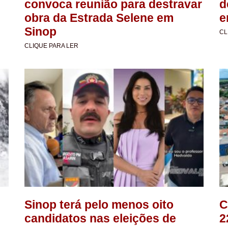
convoca reunião para destravar
d
obra da Estrada Selene em
e
Sinop
CL
CLIQUE PARA LER
Sinop terá pelo menos oito
C
candidatos nas eleições de
2