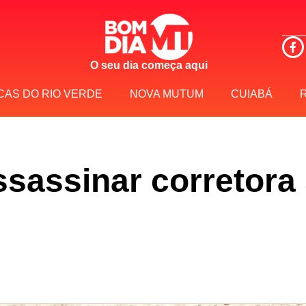
O seu dia começa aqui
CAS DO RIO VERDE
NOVA MUTUM
CUIABÁ
ssassinar corretora 