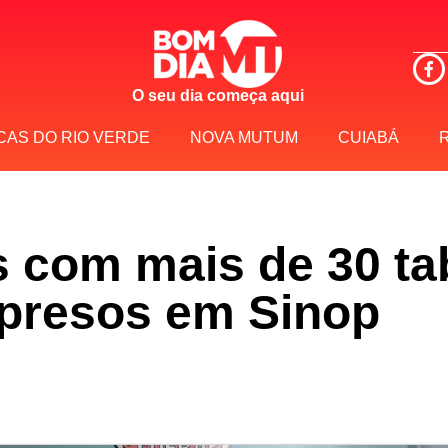
O seu dia começa aqui
CAS DO RIO VERDE
NOVA MUTUM
CUIABÁ
s com mais de 30 ta
presos em Sinop