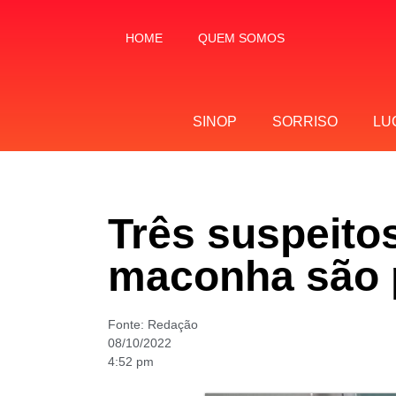
HOME
QUEM SOMOS
SINOP
SORRISO
LU
Três suspeito
maconha são 
Fonte:
Redação
08/10/2022
4:52 pm