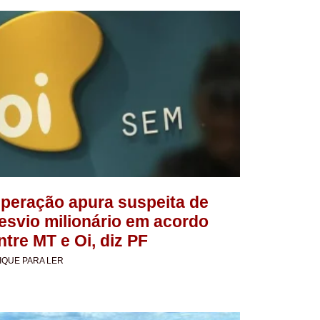
peração apura suspeita de
esvio milionário em acordo
ntre MT e Oi, diz PF
IQUE PARA LER