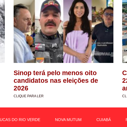
Sinop terá pelo menos oito
C
candidatos nas eleições de
2
2026
a
CLIQUE PARA LER
CL
UCAS DO RIO VERDE
NOVA MUTUM
CUIABÁ