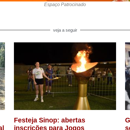
Espaço Patrocinado
veja a seguir
Festeja Sinop: abertas
G
al
inscrições para Jogos
s