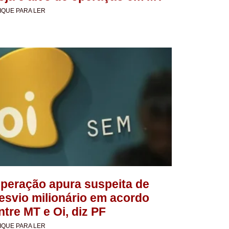
IQUE PARA LER
peração apura suspeita de
esvio milionário em acordo
ntre MT e Oi, diz PF
IQUE PARA LER