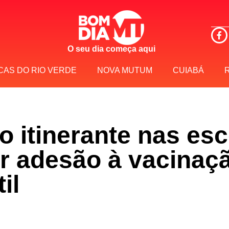
O seu dia começa aqui
CAS DO RIO VERDE
NOVA MUTUM
CUIABÁ
 itinerante nas esc
r adesão à vacinaç
il