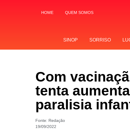
HOME
QUEM SOMOS
SINOP
SORRISO
LU
Com vacinação
tenta aumenta
paralisia infant
Fonte:
Redação
19/09/2022