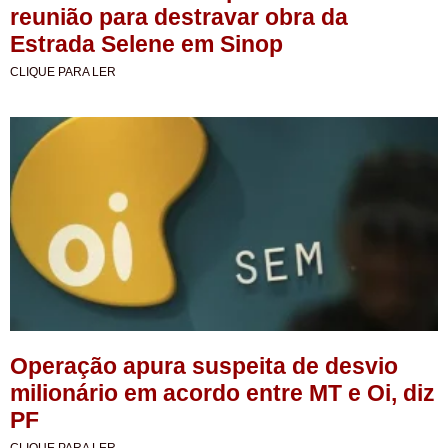
reunião para destravar obra da
Estrada Selene em Sinop
CLIQUE PARA LER
Operação apura suspeita de desvio
milionário em acordo entre MT e Oi, diz
PF