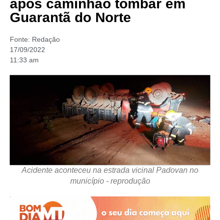
após caminhão tombar em
Guarantã do Norte
Fonte:
Redação
17/09/2022
11:33 am
Acidente aconteceu na estrada vicinal Padovan no
município - reprodução