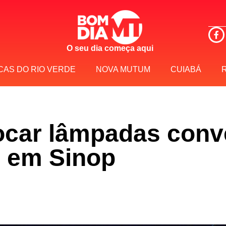
O seu dia começa aqui
CAS DO RIO VERDE
NOVA MUTUM
CUIABÁ
trocar lâmpadas con
o em Sinop