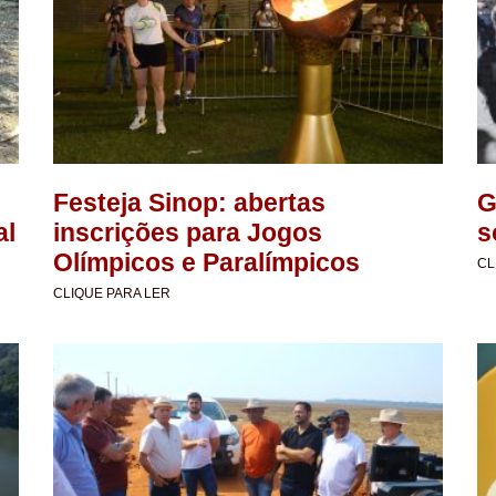
Festeja Sinop: abertas
G
al
inscrições para Jogos
s
Olímpicos e Paralímpicos
CL
CLIQUE PARA LER