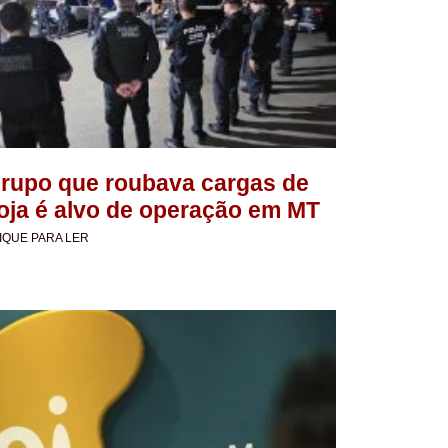
rupo que roubava cargas de
oja é alvo de operação em MT
IQUE PARA LER