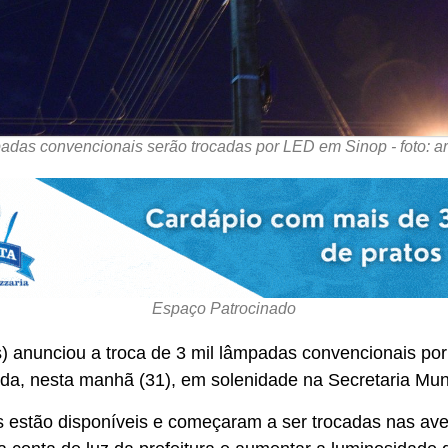
das convencionais serão trocadas por LED em Sinop - foto: a
Espaço Patrocinado
) anunciou a troca de 3 mil lâmpadas convencionais po
gada, nesta manhã (31), em solenidade na Secretaria Mun
s estão disponíveis e começaram a ser trocadas nas ave