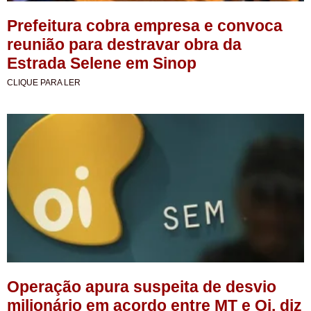
Prefeitura cobra empresa e convoca
reunião para destravar obra da
Estrada Selene em Sinop
CLIQUE PARA LER
Operação apura suspeita de desvio
milionário em acordo entre MT e Oi, diz