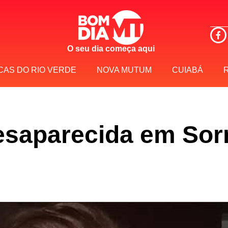
O seu dia começa aqui
CAS DO RIO VERDE
NOVA MUTUM
CUIABÁ
esaparecida em Sor