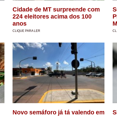
Cidade de MT surpreende com
S
224 eleitores acima dos 100
P
anos
M
CLIQUE PARA LER
CL
Novo semáforo já tá valendo em
S