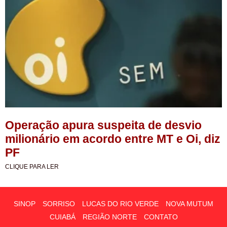
Operação apura suspeita de desvio
milionário em acordo entre MT e Oi, diz
PF
CLIQUE PARA LER
SINOP
SORRISO
LUCAS DO RIO VERDE
NOVA MUTUM
CUIABÁ
REGIÃO NORTE
CONTATO