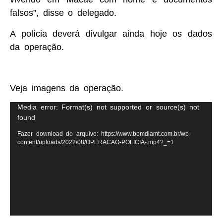
falsos”, disse o delegado.
A polícia deverá divulgar ainda hoje os dados
da operação.
Veja imagens da operação.
Tocador
Media error: Format(s) not supported or source(s) not
found
de
vídeo
Fazer download do arquivo: https://www.bomdiamt.com.br/wp-
content/uploads/2022/08/OPERACAO-POLICIA-.mp4?_=1