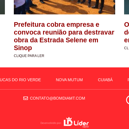
Prefeitura cobra empresa e
O
convoca reunião para destravar
d
obra da Estrada Selene em
e
Sinop
CL
CLIQUE PARA LER
UCAS DO RIO VERDE
NOVA MUTUM
CUIABÁ
CONTATO@BOMDIAMT.COM