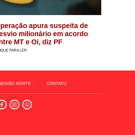
peração apura suspeita de
esvio milionário em acordo
ntre MT e Oi, diz PF
IQUE PARA LER
REGIÃO NORTE
CONTATO