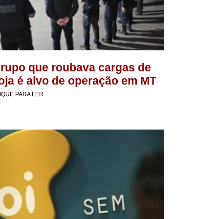
rupo que roubava cargas de
oja é alvo de operação em MT
IQUE PARA LER