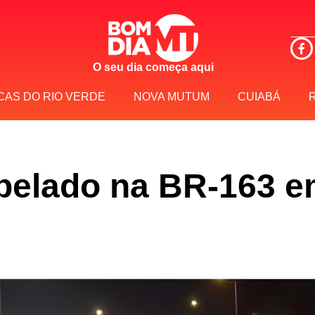
O seu dia começa aqui
CAS DO RIO VERDE
NOVA MUTUM
CUIABÁ
ropelado na BR-163 