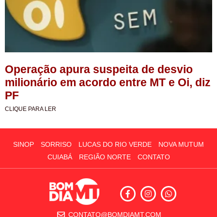
Operação apura suspeita de desvio
milionário em acordo entre MT e Oi, diz
PF
CLIQUE PARA LER
SINOP
SORRISO
LUCAS DO RIO VERDE
NOVA MUTUM
CUIABÁ
REGIÃO NORTE
CONTATO
CONTATO@BOMDIAMT.COM