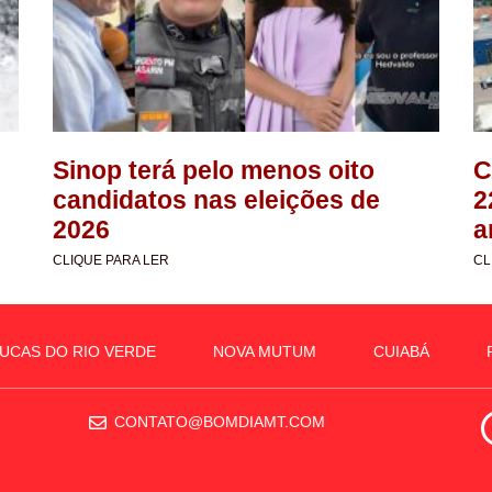
Sinop terá pelo menos oito
C
candidatos nas eleições de
2
2026
a
CLIQUE PARA LER
CL
UCAS DO RIO VERDE
NOVA MUTUM
CUIABÁ
CONTATO@BOMDIAMT.COM