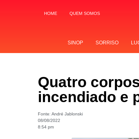
HOME
QUEM SOMOS
SINOP
SORRISO
LU
Quatro corpos
incendiado e p
Fonte:
André Jablonski
08/08/2022
8:54 pm