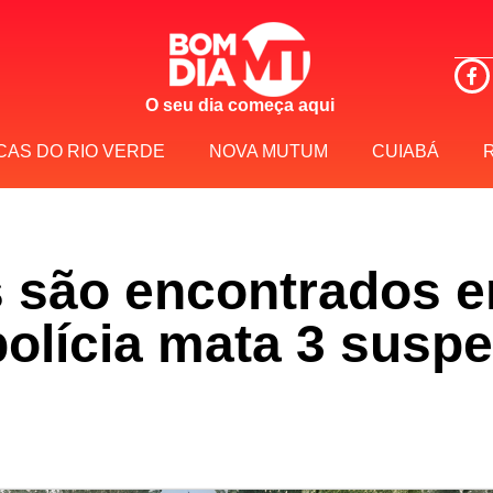
O seu dia começa aqui
CAS DO RIO VERDE
NOVA MUTUM
CUIABÁ
 são encontrados e
olícia mata 3 suspe