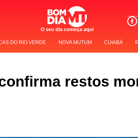
O seu dia começa aqui
CAS DO RIO VERDE
NOVA MUTUM
CUIABÁ
confirma restos mor