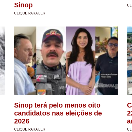
Sinop
CL
CLIQUE PARA LER
Sinop terá pelo menos oito
C
candidatos nas eleições de
2
2026
a
CLIQUE PARA LER
CL