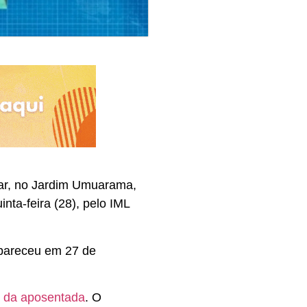
lar, no Jardim Umuarama,
nta-feira (28), pelo IML
apareceu em 27 de
s da aposentada
. O