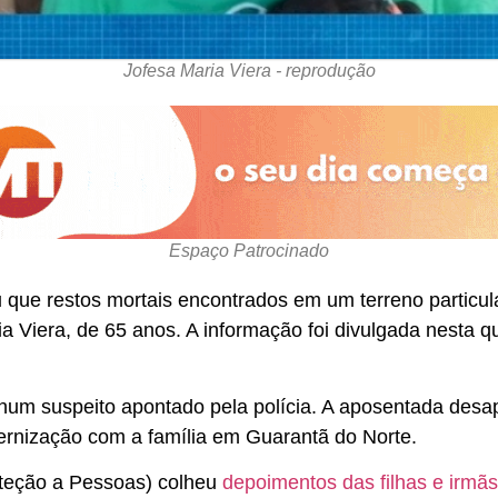
Jofesa Maria Viera - reprodução
Espaço Patrocinado
que restos mortais encontrados em um terreno particu
Viera, de 65 anos. A informação foi divulgada nesta qui
hum suspeito apontado pela polícia. A aposentada des
ernização com a família em Guarantã do Norte.
teção a Pessoas) colheu
depoimentos das filhas e irmã