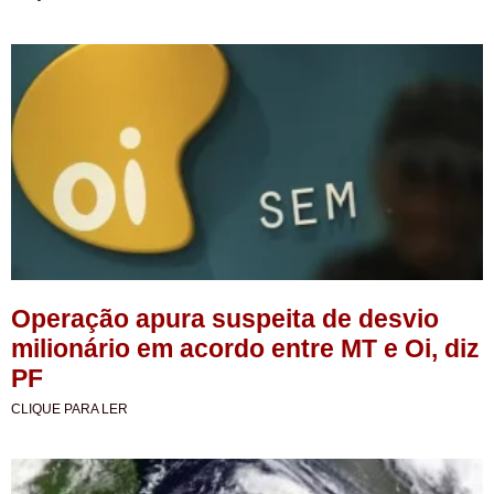
Operação apura suspeita de desvio
milionário em acordo entre MT e Oi, diz
PF
CLIQUE PARA LER