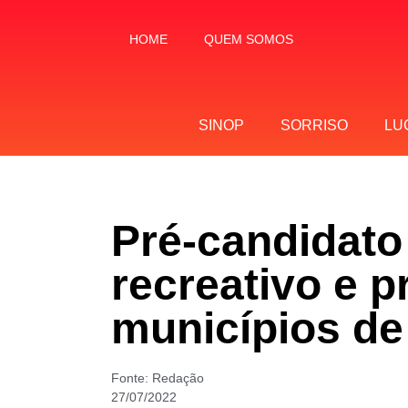
HOME
QUEM SOMOS
SINOP
SORRISO
LU
Pré-candidato
recreativo e 
municípios d
Fonte:
Redação
27/07/2022