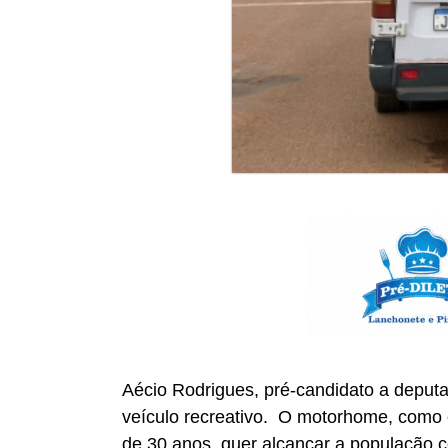
Aécio Rodrigues, pré-candidato a deputa
veículo recreativo. O motorhome, como 
de 30 anos, quer alcançar a população c