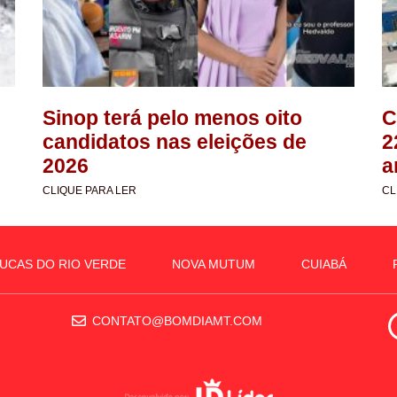
Sinop terá pelo menos oito
C
candidatos nas eleições de
2
2026
a
CLIQUE PARA LER
CL
UCAS DO RIO VERDE
NOVA MUTUM
CUIABÁ
CONTATO@BOMDIAMT.COM