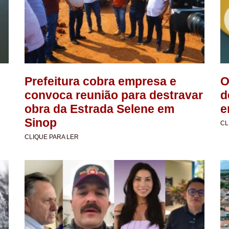
Prefeitura cobra empresa e
O
convoca reunião para destravar
d
obra da Estrada Selene em
e
Sinop
CL
CLIQUE PARA LER