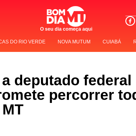
O seu dia começa aqui
CAS DO RIO VERDE
NOVA MUTUM
CUIABÁ
 a deputado federal
promete percorrer t
e MT