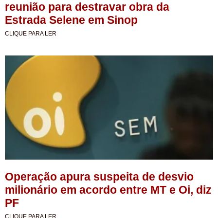
reunião para destravar obra da
Estrada Selene em Sinop
CLIQUE PARA LER
Operação apura suspeita de desvio
milionário em acordo entre MT e Oi, diz
PF
CLIQUE PARA LER