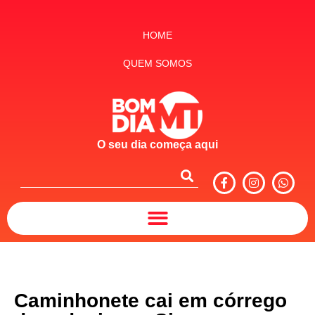
HOME
QUEM SOMOS
O seu dia começa aqui
Caminhonete cai em córrego