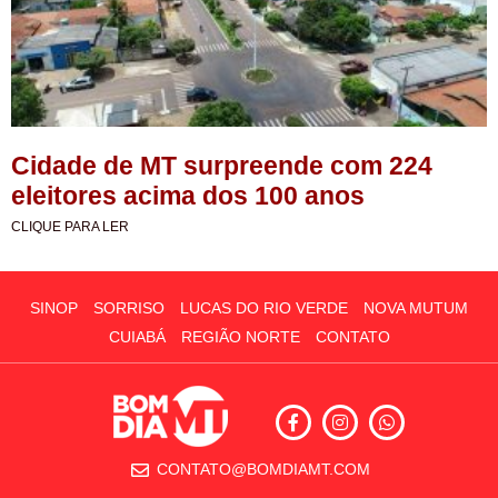
Cidade de MT surpreende com 224
eleitores acima dos 100 anos
CLIQUE PARA LER
SINOP
SORRISO
LUCAS DO RIO VERDE
NOVA MUTUM
CUIABÁ
REGIÃO NORTE
CONTATO
CONTATO@BOMDIAMT.COM