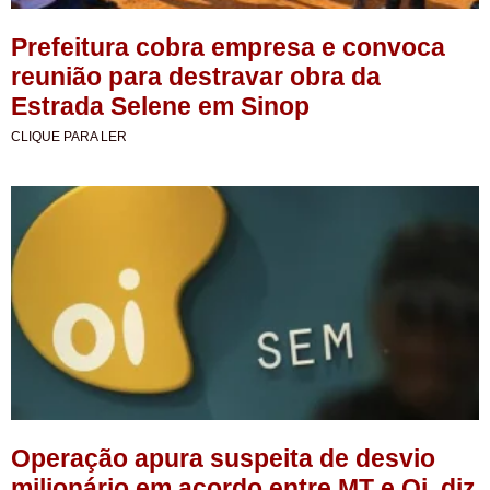
Prefeitura cobra empresa e convoca
reunião para destravar obra da
Estrada Selene em Sinop
CLIQUE PARA LER
Operação apura suspeita de desvio
milionário em acordo entre MT e Oi, diz