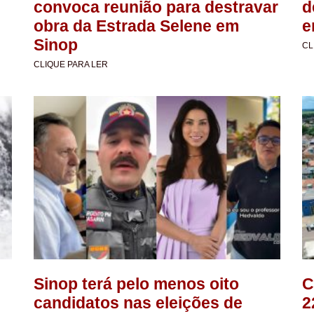
convoca reunião para destravar
d
obra da Estrada Selene em
e
Sinop
CL
CLIQUE PARA LER
Sinop terá pelo menos oito
C
candidatos nas eleições de
2