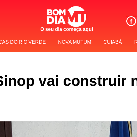
O seu dia começa aqui
CAS DO RIO VERDE
NOVA MUTUM
CUIABÁ
Sinop vai construir