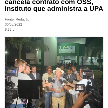
cancela contrato com OSS,
instituto que administra a UPA
Fonte:
Redação
30/05/2022
8:56 pm