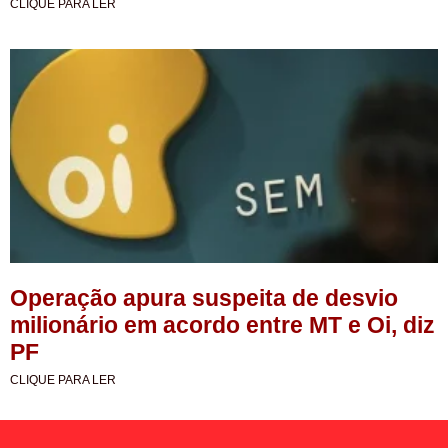
CLIQUE PARA LER
Operação apura suspeita de desvio
milionário em acordo entre MT e Oi, diz
PF
CLIQUE PARA LER