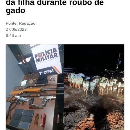
da filha durante roubo de
gado
Fonte:
Redação
27/05/2022
8:46 am