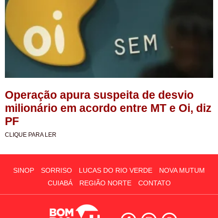
Operação apura suspeita de desvio
milionário em acordo entre MT e Oi, diz
PF
CLIQUE PARA LER
SINOP
SORRISO
LUCAS DO RIO VERDE
NOVA MUTUM
CUIABÁ
REGIÃO NORTE
CONTATO