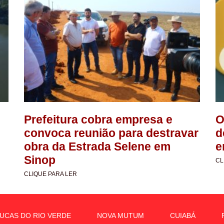
Prefeitura cobra empresa e
O
convoca reunião para destravar
d
obra da Estrada Selene em
e
Sinop
CL
CLIQUE PARA LER
UCAS DO RIO VERDE
NOVA MUTUM
CUIABÁ