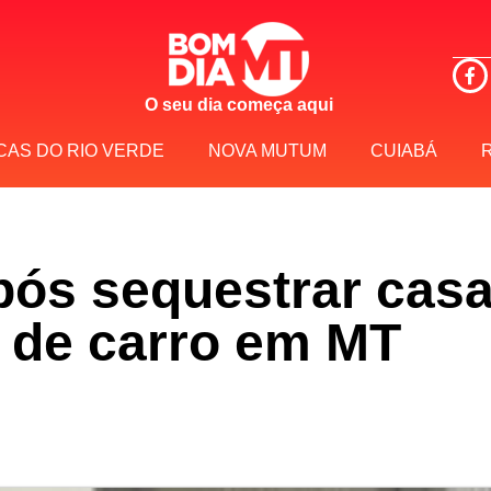
O seu dia começa aqui
CAS DO RIO VERDE
NOVA MUTUM
CUIABÁ
após sequestrar casa
 de carro em MT