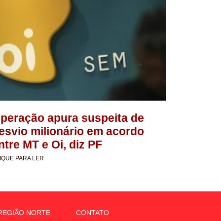
peração apura suspeita de
esvio milionário em acordo
ntre MT e Oi, diz PF
IQUE PARA LER
REGIÃO NORTE
CONTATO